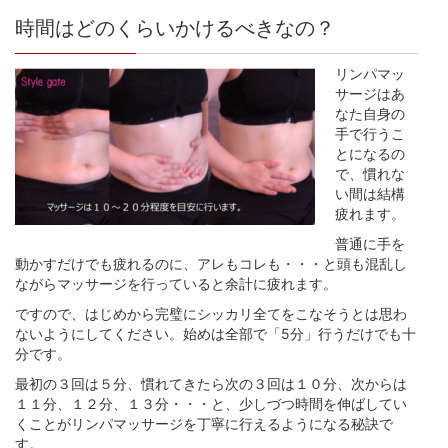
時間はどのくらいかけるべきなの？
リンパマッ
サージはあ
なた自身の
手で行うこ
とになるの
で、慣れな
い間は結構
疲れます。
普通に手を
動かすだけでも疲れるのに、アレもコレも・・・と頭も混乱し
ながらマッサージを行っていると余計に疲れます。
ですので、はじめから完璧にシッカリ全てをこなそうとは思わ
ないようにしてください。始めは全部で「5分」行うだけでも十
分です。
最初の３回は５分、慣れてきたら次の３回は１０分、次からは
１１分、１２分、１３分・・・と、少しづつ時間を伸ばしてい
くことがリンパマッサージを丁寧に行えるようになる秘訣で
す。