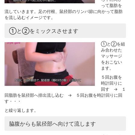
って脂肪を
流していきます。足の付根、鼠径部のリンパ節に向かって脂肪
を流し込むイメージです。
①と②をミックスさせます
①と②を組
み合わせた
マッサージ
をおこない
ます。
５回お腹を
時計回りに
回す → １
回脂肪を鼠径部へ排出流し込む → ５回お腹を時計回りに回
す・・・
と繰り返します。
脇腹からも鼠径部へ向けて流します