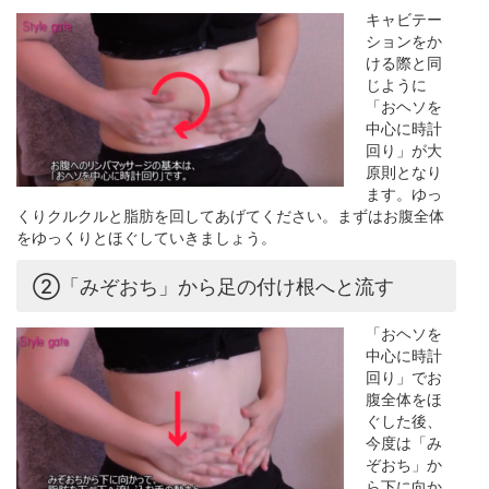
キャビテー
ションをか
ける際と同
じように
「おヘソを
中心に時計
回り」が大
原則となり
ます。ゆっ
くりクルクルと脂肪を回してあげてください。まずはお腹全体
をゆっくりとほぐしていきましょう。
②「みぞおち」から足の付け根へと流す
「おヘソを
中心に時計
回り」でお
腹全体をほ
ぐした後、
今度は「み
ぞおち」か
ら下に向か