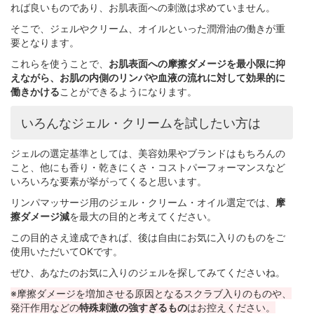
れば良いものであり、お肌表面への刺激は求めていません。
そこで、ジェルやクリーム、オイルといった潤滑油の働きが重
要となります。
これらを使うことで、
お肌表面への摩擦ダメージを最小限に抑
えながら、お肌の内側のリンパや血液の流れに対して効果的に
働きかける
ことができるようになります。
いろんなジェル・クリームを試したい方は
ジェルの選定基準としては、美容効果やブランドはもちろんの
こと、他にも香り・乾きにくさ・コストパーフォーマンスなど
いろいろな要素が挙がってくると思います。
リンパマッサージ用のジェル・クリーム・オイル選定では、
摩
擦ダメージ減
を最大の目的と考えてください。
この目的さえ達成できれば、後は自由にお気に入りのものをご
使用いただいてOKです。
ぜひ、あなたのお気に入りのジェルを探してみてくださいね。
※摩擦ダメージを増加させる原因となるスクラブ入りのものや、
発汗作用などの
特殊刺激の強すぎるもの
はお控えください。