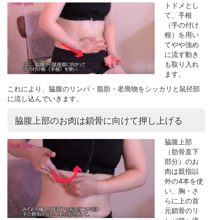
トドメとし
て、手根
（手の付け
根）を用い
てやや強め
に流す動き
も取り入れ
ます。
これにより、脇腹のリンパ・脂肪・老廃物をシッカリと鼠径部
に流し込んでいきます。
脇腹上部のお肉は鎖骨に向けて押し上げる
脇腹上部
（肋骨直下
部分）のお
肉は親指以
外の4本を使
い、胸・さ
らに上の首
元鎖骨のリ